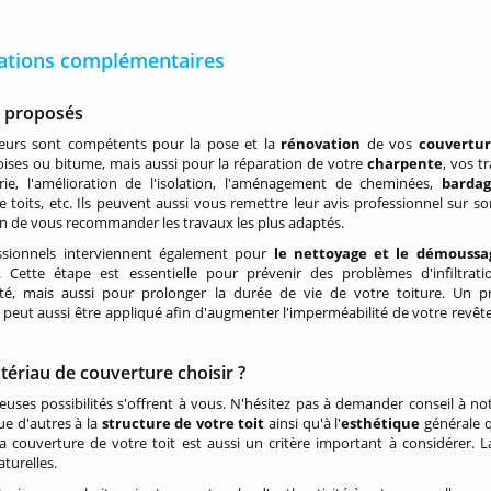
ations complémentaires
s proposés
eurs sont compétents pour la pose et la
rénovation
de vos
couvertu
doises ou bitume, mais aussi pour la réparation de votre
charpente
, vos t
rie, l'amélioration de l'isolation, l'aménagement de cheminées,
barda
e toits, etc. Ils peuvent aussi vous remettre leur avis professionnel sur so
in de vous recommander les travaux les plus adaptés.
ssionnels interviennent également pour
le nettoyage et le
démouss
t. Cette étape est essentielle pour prévenir des problèmes d'infiltrat
ité, mais aussi pour prolonger la durée de vie de votre toiture. Un p
peut aussi être appliqué afin d'augmenter l'imperméabilité de votre revê
ériau de couverture choisir ?
ses possibilités s'offrent à vous. N'hésitez pas à demander conseil à not
e d'autres à la
structure de votre toit
ainsi qu'à l'
esthétique
générale 
la couverture de votre toit est aussi un critère important à considérer. 
aturelles.