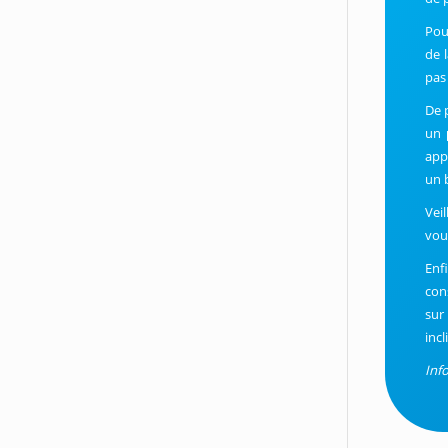
Pou
de 
pas
De 
un
app
un 
Vei
vou
Enf
con
sur
incl
Inf