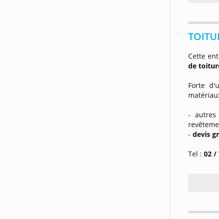
TOITU
Cette ent
de toitur
Forte d
matériaux
- autres
revêtemen
-
devis gr
Tel :
02 /