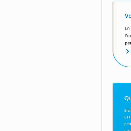
Vo
En
l'
pe
Qu
Bie
Le
pen
de 