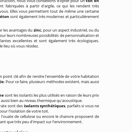
struction, nous vous conseillons d’opter pour un
toit en
nt fabriquées à partir d'argile, ce qui les rendent très
 vous. Elles vous permettent tout de même une certaine
béton
sont également très modernes et particulièrement
sur les avantages du
zinc
, pour un aspect industriel, ou du
our leurs nombreuses possibilités de personnalisation et
olantes excellentes et sont également très écologiques.
e lieu où vous résidez.
un point clé afin de rendre l'ensemble de votre habitation
ie
. Pour ce faire, plusieurs méthodes existent, mais aussi
he
sont les isolants les plus utilisés en raison de leurs prix
, aussi bien au niveau thermique qu'acoustique.
rate sont des
isolants synthétiques
, parfaits si vous ne
ur l'isolation de votre toit.
'ouate de cellulose ou encore le chanvre proposent de
ant que très peu d'impact sur l'environnement.