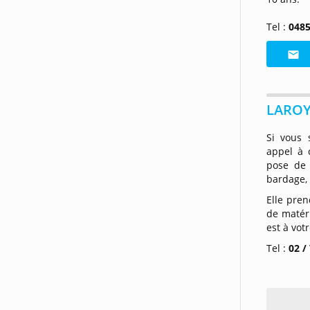
Tel :
0485
LAROY 
Si vous 
appel à 
pose d
bardage, 
Elle pren
de matéri
est à vot
Tel :
02 /