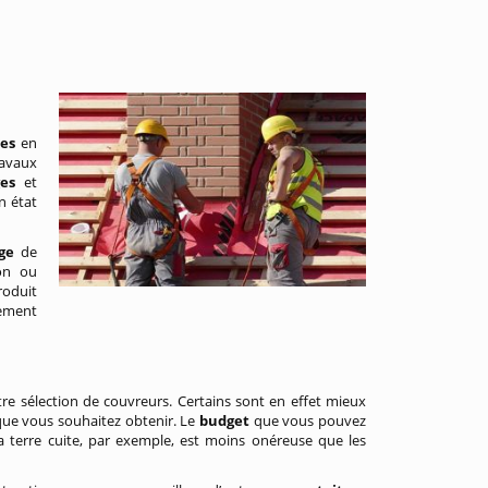
res
en
ravaux
ges
et
n état
age
de
ion ou
roduit
tement
re sélection de couvreurs. Certains sont en effet mieux
que vous souhaitez obtenir. Le
budget
que vous pouvez
La terre cuite, par exemple, est moins onéreuse que les