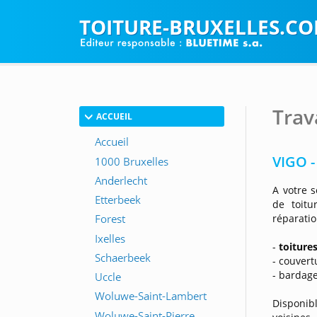
TOITURE-BRUXELLES.C
Trav
ACCUEIL
VIGO -
A votre 
de toitu
réparatio
-
toiture
- couvertu
- bardage
Disponib