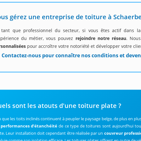
us gérez une entreprise de toiture à Schaerb
 tant que professionnel du secteur, si vous êtes actif dans 
expérience du métier, vous pouvez
rejoindre notre réseau
. Nou
rsonnalisées
pour accroître votre notoriété et développer votre clie
Contactez-nous pour connaître nos conditions et deven
els sont les atouts d'une toiture plate ?
n que les toits inclinés continuent à peupler le paysage belge, de plus en p
s
performances d’étanchéité
de ce type de toitures sont aujourd’hui tou
te. Leur installation doit cependant être réalisée par un
couvreur profess
pluie comme son isolation efficace. Les toitures plates offrent en outre de v