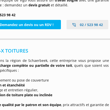
 l'équipe de
Vigo
vous assure un
travail soigné
avec une garantie
e : demandez un
devis gratuit
et détaillé.
 523 98 42
Demandez un devis ou un RDV !
02 / 523 98 42
-X TOITURES
ans la région de Schaerbeek, cette entreprise vous propose une
 charge complète ou partielle de votre toit
, quels que soient vos
pécifiques :
cement ou pose de couverture
n et étanchéité
ge et entretien régulier,
ion de toiture plate ou inclinée
e qualité par le patron et son équipe
, prix attractifs et garantie de