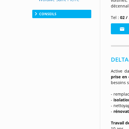
voisines,
décennal
CONSEILS
Tel :
02 /
DELTA
Active d
prise en
besoins s
- rempla
-
isolatio
- nettoya
-
rénovat
Travail d
10 ans.