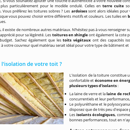
 si vous souhaitez ajouter une touche d'authenticité à votre nouvelle con
 plus particulièrement pour le modèle ondulé. Celles en
terre cuite
so
s. Vous préférez les toitures sobres ? Les
ardoises
sont alors idéales pour
isque vous pouvez choisir entre différents motifs et couleurs. Les tuiles en
ues.
rs, il existe de nombreux autres matériaux. N’hésitez pas à vous renseigner 
apprécié pour sa légèreté. Les
toitures en shingle
ont également la cote p
t budget. Sachez également que les
toits végétaux
ont des capacités is
 votre couvreur quel matériau serait idéal pour votre type de bâtiment et l
 l'isolation de votre toit ?
L'isolation de la toiture constitue 
confortable et
économe en énerg
plusieurs types d'isolants
:
La laine de verre et la
laine de roc
concurrentiels et leur performance
Le polyuréthane et le polysocyanu
disposez que de très peu d'espace po
Les
isolants écologiques,
comme l
bonnes performances, tout en n'ay