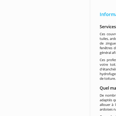
Inform
Service
Ces couvr
tuiles, ar
de zingue
fenêtres d
général af
Ces profe
votre toi
d'étanché
hydrofuge 
de toiture.
Quel mat
De nombreu
adaptés qu
allouer à 
ardoises n