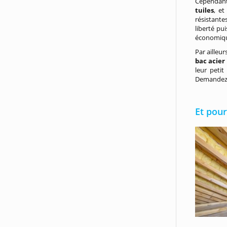
Cependant,
tuiles
, et
résistante
liberté pu
économiq
Par ailleu
bac acier
leur peti
Demandez à
Et pour