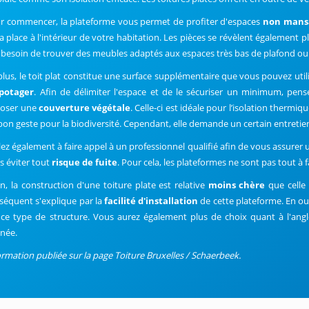
r commencer, la plateforme vous permet de profiter d'espaces
non mans
la place à l'intérieur de votre habitation. Les pièces se révèlent également 
 besoin de trouver des meubles adaptés aux espaces très bas de plafond ou de
plus, le toit plat constitue une surface supplémentaire que vous pouvez util
potager
. Afin de délimiter l'espace et de le sécuriser un minimum, pens
oser une
couverture végétale
. Celle-ci est idéale pour l’isolation thermi
bon geste pour la biodiversité. Cependant, elle demande un certain entretie
llez également à faire appel à un professionnel qualifié afin de vous assurer
s éviter tout
risque de fuite
. Pour cela, les plateformes ne sont pas tout à
in, la construction d'une toiture plate est relative
moins chère
que celle
séquent s'explique par la
facilité d'installation
de cette plateforme. En out
 ce type de structure. Vous aurez également plus de choix quant à l'ang
inée.
ormation publiée sur la page Toiture Bruxelles / Schaerbeek.