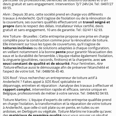
devis gratuit et sans engagement. Intervention 7j/7 24h/24. Tel : 0497/27
69 55.
Alvin : Depuis 30 ans, cette société prend en charge vos différents
travaux à Anderlecht. Qu’il s’agisse de l’isolation ou de la rénovation de
la couverture, ses ouvriers qualifiés effectueront un
travail soigné et
propre
dans le respect des délais. Installateur Velux certifié, devis
gratuit et sans engagement, 10 ans de garantie. Tel : 02/411 62 93.
Aire Toiture - Bruxelles : Cette entreprise propose une prise en charge
complète pour la construction comme pour la rénovation de toiture.
Elle intervient sur tous les types de couvertures, qu’il s’agisse de
toitures inclinées
ou de solutions adaptées à chaque configuration,
en veillant notamment à la bonne
pente
pour garantir l’évacuation des
eaux et la durabilité de l’ensemble. L’équipe réalise également l’isolation,
la zinguerie (gouttières, raccords, finitions) et la charpente, avec
un
souci constant de qualité et de sécurité
. Pour l’entretien,
Aire
Toiture
effectue aussi le démoussage afin de préserver l’étanchéité et
l’aspect de votre toit. Tel : 0488/56 45 40.
SOS Roof :
Vous recherchez un entrepreneur de toiture actif à
Anderlecht ? Faites appel à
SOS Roof
, spécialiste en
dépannage, entretien et réparation : Aanalyse des travaux à effectuer et
rapport complet
, intervention rapide et efficace, service unique en
Belgique, professionnels de métier à votre service. Tel : 0484/82 04 93.
Toiture Martins : L'équipe d'experts de cette entreprise qualifiée prend
en charge l'isolation, la transformation et la réparation de votre toiture
à Anderlecht, que celle-ci soit plate ou en pente, en tuiles ou en
ardoises, en Derbigum ou végétale.
Toiture Martins
ne travaille qu'avec
des
matériaux de première qualité
pour vous assurer un résultat